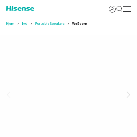
Login
Hjem
Lyd
Portable Speakers
WeBoom