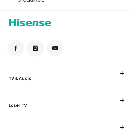
TV & Audio
Hisense TV
Hisense Soundbars
Laser TV
Laser TV
Smart mini projektor
Laser Cinema