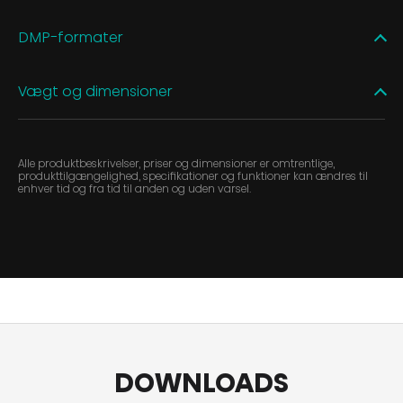
DMP-formater
Vægt og dimensioner
Alle produktbeskrivelser, priser og dimensioner er omtrentlige,
produkttilgængelighed, specifikationer og funktioner kan ændres til
enhver tid og fra tid til anden og uden varsel.
DOWNLOADS