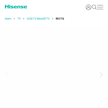
Login
Hjem
TV
ULED TV MiniLED TV
85U7Q