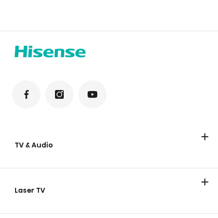
TV & Audio
Hisense TV
Hisense Soundbars
Laser TV
Laser TV
Smart mini projektor
Laser Cinema