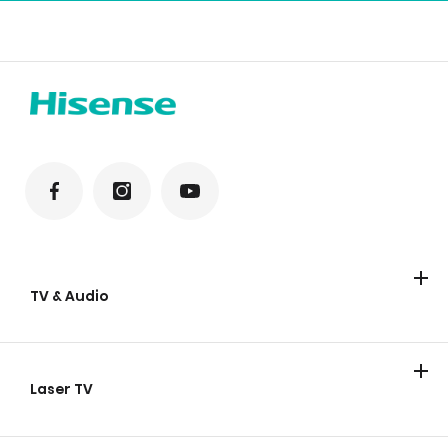
TV & Audio
Hisense TV
Hisense Soundbars
Laser TV
Laser TV
Smart mini projektor
Laser Cinema