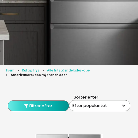
Hjem
Køl og frys
Alle fritstående køleskabe
Amerikanerskabe m/ french door
Sorter efter
Efter popularitet
Filtrer efter