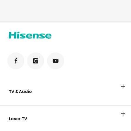
TV & Audio
Hisense TV
Hisense Soundbars
Laser TV