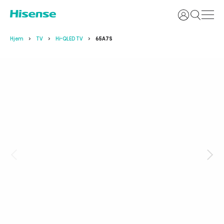
Login
Hjem
TV
Hi-QLED TV
65A7S