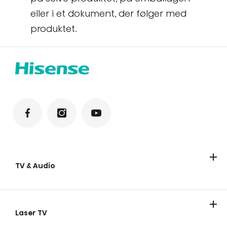
eller i et dokument, der følger med
produktet.
TV & Audio
Hisense TV
Hisense Soundbars
Laser TV