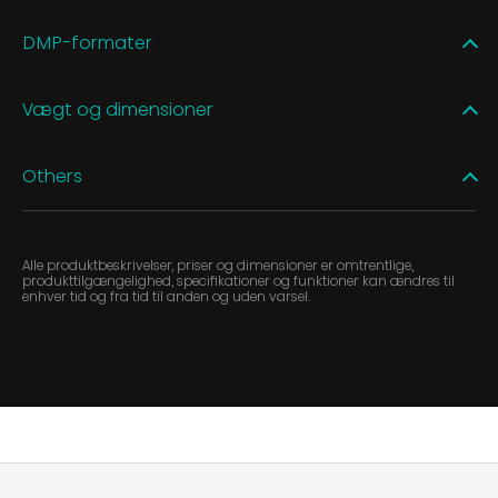
DMP-formater
Vægt og dimensioner
Others
Alle produktbeskrivelser, priser og dimensioner er omtrentlige,
produkttilgængelighed, specifikationer og funktioner kan ændres til
enhver tid og fra tid til anden og uden varsel.