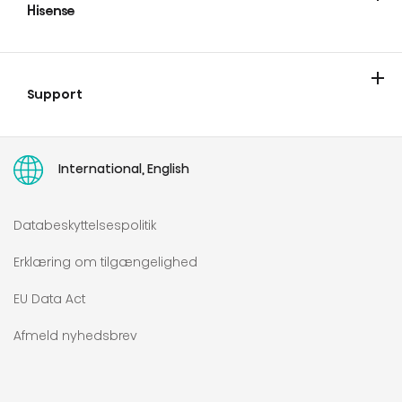
Hisense
Om Hisense
Hisense blog
Support
Kontakt os
Hvor kan man købe
Registrer dit produkt
HISENSE EUROPE PANEUROPÆISK BEGRÆNSET GARANTI
Ret til reparation
Brugervejledninger
International, English
Databeskyttelsespolitik
Erklæring om tilgængelighed
EU Data Act
Afmeld nyhedsbrev