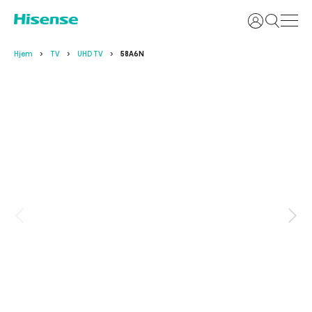
Login
Hjem
TV
UHD TV
58A6N