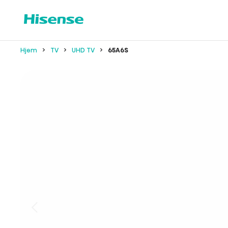
Hjem
TV
UHD TV
65A6S