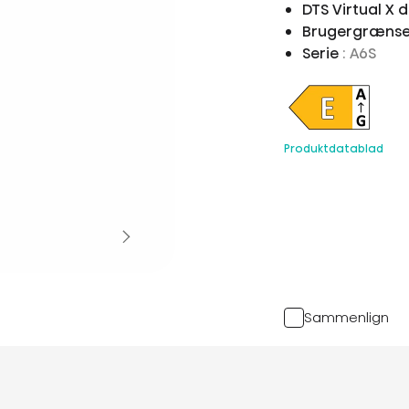
DTS Virtual X 
Brugergrænse
Serie
: A6S
Produktdatablad
Sammenlign