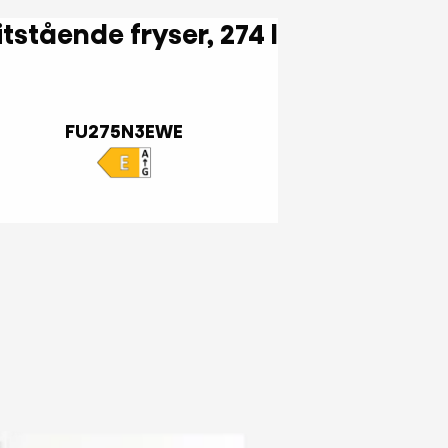
Fritstående fryser, 274 l
FU275N3EWE