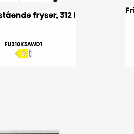
Hi3 Fritstående fryser, 312 l
FU310K3AWD1