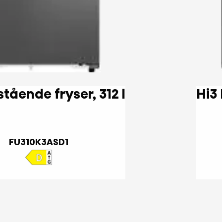
Hi3 Fritstående fryser, 312 l
FU310K3ASD1