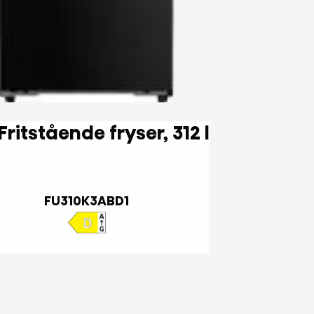
Hi3 Fritstående fryser, 312 l
FU310K3ABD1